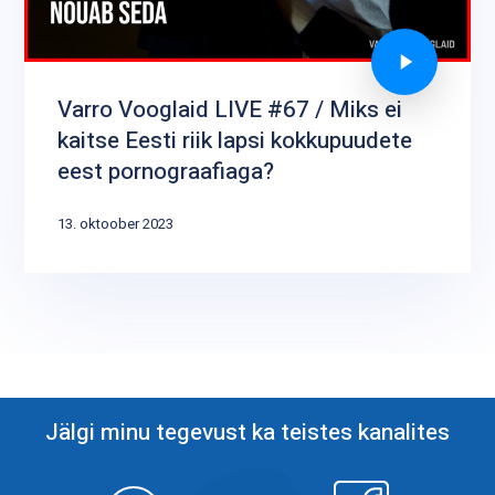
Varro Vooglaid LIVE #67 / Miks ei
kaitse Eesti riik lapsi kokkupuudete
eest pornograafiaga?
13. oktoober 2023
Jälgi minu tegevust ka teistes kanalites
Objektiiv
Facebook