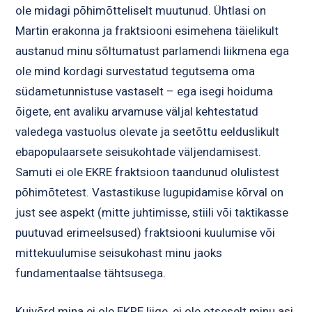
ole midagi põhimõtteliselt muutunud. Ühtlasi on
Martin erakonna ja fraktsiooni esimehena täielikult
austanud minu sõltumatust parlamendi liikmena ega
ole mind kordagi survestatud tegutsema oma
südametunnistuse vastaselt – ega isegi hoiduma
õigete, ent avaliku arvamuse väljal kehtestatud
valedega vastuolus olevate ja seetõttu eelduslikult
ebapopulaarsete seisukohtade väljendamisest.
Samuti ei ole EKRE fraktsioon taandunud olulistest
põhimõtetest. Vastastikuse lugupidamise kõrval on
just see aspekt (mitte juhtimisse, stiili või taktikasse
puutuvad erimeelsused) fraktsiooni kuulumise või
mittekuulumise seisukohast minu jaoks
fundamentaalse tähtsusega.
Kuivõrd mina ei ole EKRE liige, ei ole otseselt minu asi