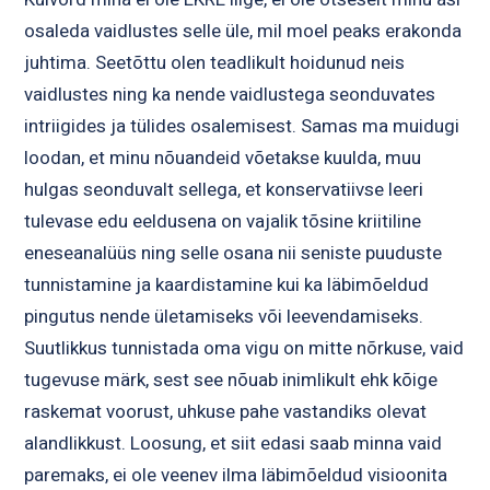
osaleda vaidlustes selle üle, mil moel peaks erakonda
juhtima. Seetõttu olen teadlikult hoidunud neis
vaidlustes ning ka nende vaidlustega seonduvates
intriigides ja tülides osalemisest. Samas ma muidugi
loodan, et minu nõuandeid võetakse kuulda, muu
hulgas seonduvalt sellega, et konservatiivse leeri
tulevase edu eeldusena on vajalik tõsine kriitiline
eneseanalüüs ning selle osana nii seniste puuduste
tunnistamine ja kaardistamine kui ka läbimõeldud
pingutus nende ületamiseks või leevendamiseks.
Suutlikkus tunnistada oma vigu on mitte nõrkuse, vaid
tugevuse märk, sest see nõuab inimlikult ehk kõige
raskemat voorust, uhkuse pahe vastandiks olevat
alandlikkust. Loosung, et siit edasi saab minna vaid
paremaks, ei ole veenev ilma läbimõeldud visioonita