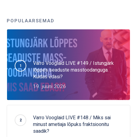
POPULAARSEMAD
Varro Vooglaid LIVE #149 / Istungjärk
lõppes seaduste masstoodanguga.
Kuidas edasi?
19. juuni 2026
Varro Vooglaid LIVE #148 / Miks sai
minust ametiaja lõpuks fraktsioonitu
saadik?