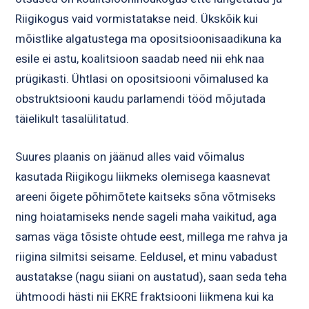
Riigikogus vaid vormistatakse neid. Ükskõik kui
mõistlike algatustega ma opositsioonisaadikuna ka
esile ei astu, koalitsioon saadab need nii ehk naa
prügikasti. Ühtlasi on opositsiooni võimalused ka
obstruktsiooni kaudu parlamendi tööd mõjutada
täielikult tasalülitatud.
Suures plaanis on jäänud alles vaid võimalus
kasutada Riigikogu liikmeks olemisega kaasnevat
areeni õigete põhimõtete kaitseks sõna võtmiseks
ning hoiatamiseks nende sageli maha vaikitud, aga
samas väga tõsiste ohtude eest, millega me rahva ja
riigina silmitsi seisame. Eeldusel, et minu vabadust
austatakse (nagu siiani on austatud), saan seda teha
ühtmoodi hästi nii EKRE fraktsiooni liikmena kui ka