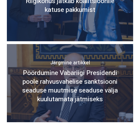
Riigikohus jätkab koalitsioonile
katuse pakkumist
Järgmine artikkel
Pöördumine Vabariigi Presidendi
poole rahvusvahelise sanktsiooni
seaduse muutmise seaduse välja
kuulutamata jätmiseks