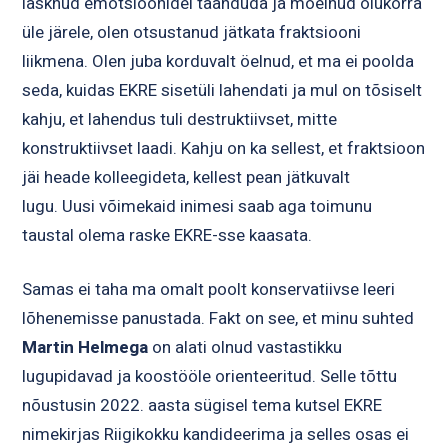
lasknud emotsioonidel taanduda ja mõelnud olukorra
üle järele, olen otsustanud jätkata fraktsiooni
liikmena. Olen juba korduvalt öelnud, et ma ei poolda
seda, kuidas EKRE sisetüli lahendati ja mul on tõsiselt
kahju, et lahendus tuli destruktiivset, mitte
konstruktiivset laadi. Kahju on ka sellest, et fraktsioon
jäi heade kolleegideta, kellest pean jätkuvalt
lugu. Uusi võimekaid inimesi saab aga toimunu
taustal olema raske EKRE-sse kaasata.
Samas ei taha ma omalt poolt konservatiivse leeri
lõhenemisse panustada. Fakt on see, et minu suhted
Martin Helmega
on alati olnud vastastikku
lugupidavad ja koostööle orienteeritud. Selle tõttu
nõustusin 2022. aasta sügisel tema kutsel EKRE
nimekirjas Riigikokku kandideerima ja selles osas ei