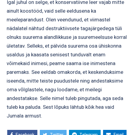
Igal juhul on selge, et konservatiivne leer vajab mitte
ainult koostööd, vaid selle eeldusena ka
meeleparandust. Olen veendunud, et viimastel
nädalatel nähtud destruktiivsete tagajärgedega tüli
olnuks suurema alandlikkuse ja suuremeelsuse korral
ületatav. Selleks, et pälvida suurema osa ühiskonna
usaldus ja kaasata senisest tunduvalt enam
võimekaid inimesi, peame saama ise inimestena
paremaks. See eeldab omakorda, et keskenduksime
iseenda, mitte teiste puudustele ning andestaksime
oma võlglastele, nagu loodame, et meilegi
andestatakse. Selle nimel tuleb pingutada, aga seda
tuleb ka paluda. Sest lõpuks lähtub kõik hea vaid
Jumala armust.
Facebook
Twitter
Telegram
Email