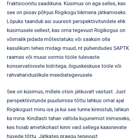
fraktsioonitu saadikuna. Küsimus on aga selles, kas
see on piisav põhjus Riigikogu liikmena jätkamiseks.
Lõpuks taandub asi suuresti perspektiivitundele ehk
küsimusele sellest, kas oma tegevust Riigikogus on
võimalik pidada mõtestatuks või saaksin olla
kasulikum tehes midagi muud, nt pühendudes SAPTK
raames või muus vormis tööle tulevaste
konservatiivsete liidritega, õiguskeskuse tööle või
rahvahariduslikule meediategevusele.
See on küsimus, millele otsin jätkuvalt vastust. Just
perspektiivitunde puudumise tõttu lahkus omal ajal
Riigikogust minu isa ja kui see tunne kinnistub, lahkun
ka mina. Kindlasti tahan vältida kujunemist inimeseks,
kes hoiab ametikohast kinni vaid sellega kaasnevate
hüvede tõttu. Jätkates praegu tegevust