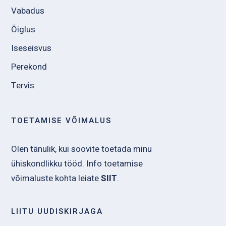
Vabadus
Õiglus
Iseseisvus
Perekond
Tervis
TOETAMISE VÕIMALUS
Olen tänulik, kui soovite toetada minu
ühiskondlikku tööd. Info toetamise
võimaluste kohta leiate
SIIT
.
LIITU UUDISKIRJAGA