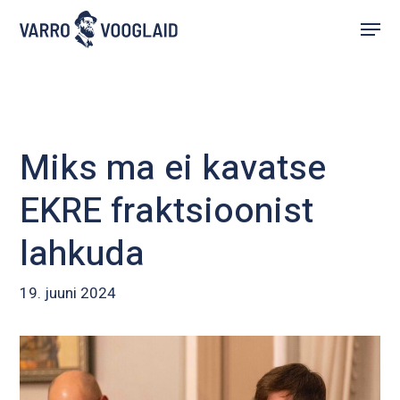
Skip
Menu
to
main
content
Miks ma ei kavatse
EKRE fraktsioonist
lahkuda
19. juuni 2024