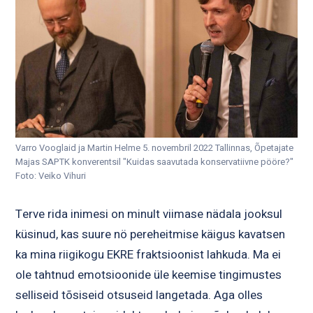
Varro Vooglaid ja Martin Helme 5. novembril 2022 Tallinnas, Õpetajate
Majas SAPTK konverentsil "Kuidas saavutada konservatiivne pööre?"
Foto: Veiko Vihuri
Terve rida inimesi on minult viimase nädala jooksul
küsinud, kas suure nö pereheitmise käigus kavatsen
ka mina riigikogu EKRE fraktsioonist lahkuda. Ma ei
ole tahtnud emotsioonide üle keemise tingimustes
selliseid tõsiseid otsuseid langetada. Aga olles