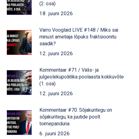
(2. osa)
18. juuni 2026
Varro Vooglaid LIVE #148 / Miks sai
minust ametiaja lõpuks fraktsioonitu
saadik?
12. juuni 2026
Kommentaar #71 / Välis- ja
julgeolekupoliitika poolaasta kokkuvõte
(1. osa)
12. juuni 2026
Kommentaar #70: Sõjakuritegu on
sõjakuritegu, ka juutide poolt
toimepanduna
6. juuni 2026