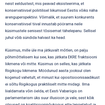
neist eeldustest, mis peavad eksisteerima, et
konservatiivsel poliitilisel liikumisel Eestis võiks näha
arenguperspektiivi. Võimalik, et suurem konkurents
konservatiivsel tiival innustab pöörama neile
küsimustele senisest tõsisemat tähelepanu. Sellisel
juhul võib sündida halvast ka head.
Küsimus, mille üle ma jätkuvalt mõtlen, on palju
põhimõttelisem kui see, kas jätkata EKRE fraktsiooni
liikmena või mitte. Küsimus on selles, kas jätkata
Riigikogu liikmena. Möödunud aasta jooksul olen
kogenud vahetult, et minust kui opositsioonisaadikust
ei sõltu Riigikogus praktiliselt mitte midagi. Ilma
liialdamata võin öelda, et Eesti Vabariigis on
parlamentarism üks suur illusioon ja vale, sest kõik
otsused on koalitsiooninõukogus ette langetatud ja