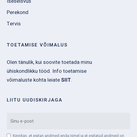
Iseseisvus
Perekond
Tervis
TOETAMISE VÕIMALUS
Olen tänulik, kui soovite toetada minu
ühiskondlikku tööd. Info toetamise
võimaluste kohta leiate
SIIT
.
LIITU UUDISKIRJAGA
EMAIL
Kinnitan, et esitan andmed enda nimel ja et esitatud andmed on