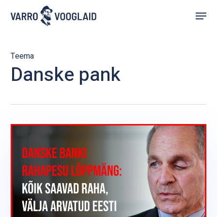
Skip
Menu
to
main
content
Teema
Danske pank