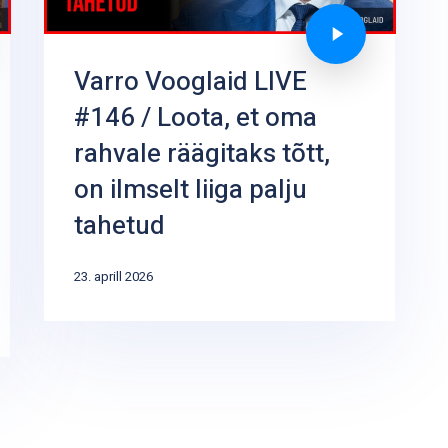
Varro Vooglaid LIVE
#146 / Loota, et oma
rahvale räägitaks tõtt,
on ilmselt liiga palju
tahetud
23. aprill 2026