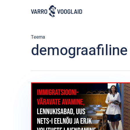
Skip
to
main
content
Teema
demograafiline 