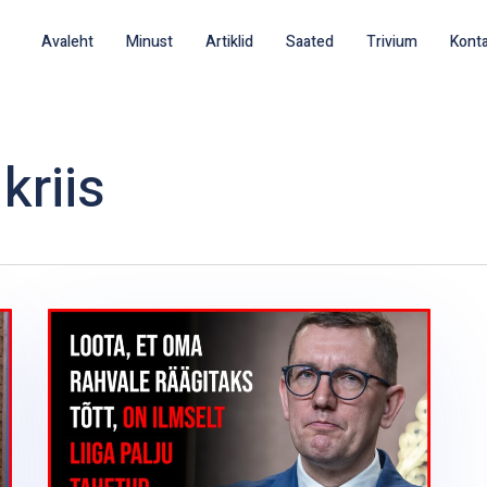
Avaleht
Minust
Artiklid
Saated
Trivium
Kont
kriis