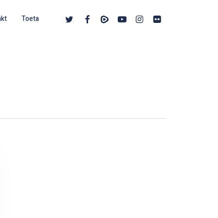
twitter
facebook
vimeo
youtube
instagram
flickr
akt
Toeta