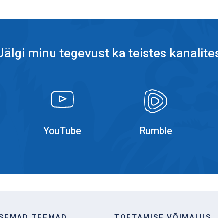
Jälgi minu tegevust ka teistes kanalite
k
YouTube
YouTube
YouTube
Rumble
ISEMAD TEEMAD
TOETAMISE VÕIMALUS