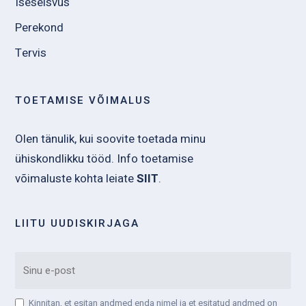
Iseseisvus
Perekond
Tervis
TOETAMISE VÕIMALUS
Olen tänulik, kui soovite toetada minu
ühiskondlikku tööd. Info toetamise
võimaluste kohta leiate
SIIT
.
LIITU UUDISKIRJAGA
EMAIL
Kinnitan, et esitan andmed enda nimel ja et esitatud andmed on