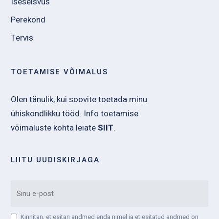
Iseseisvus
Perekond
Tervis
TOETAMISE VÕIMALUS
Olen tänulik, kui soovite toetada minu
ühiskondlikku tööd. Info toetamise
võimaluste kohta leiate
SIIT
.
LIITU UUDISKIRJAGA
EMAIL
Kinnitan, et esitan andmed enda nimel ja et esitatud andmed on