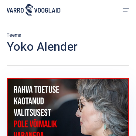
Skip
Menu
to
main
content
Teema
Yoko Alender