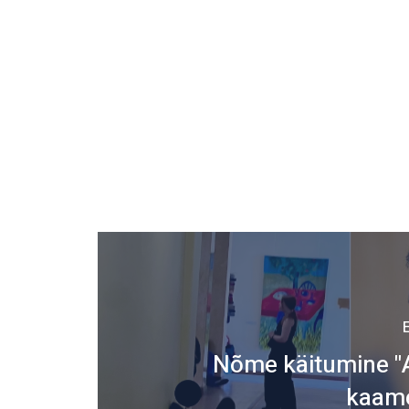
Nõme käitumine "
kaame