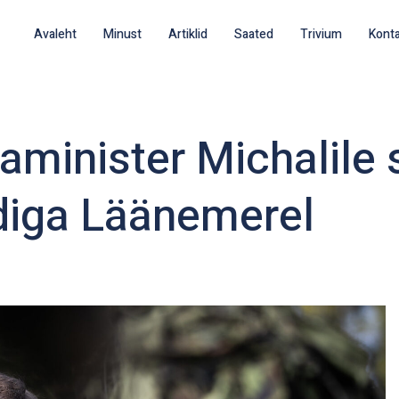
Avaleht
Minust
Artiklid
Saated
Trivium
Kont
aminister Michalile
ndiga Läänemerel