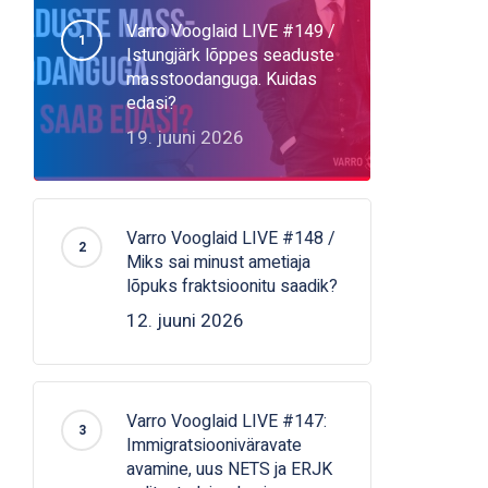
Varro Vooglaid LIVE #149 /
Istungjärk lõppes seaduste
masstoodanguga. Kuidas
edasi?
19. juuni 2026
Varro Vooglaid LIVE #148 /
Miks sai minust ametiaja
lõpuks fraktsioonitu saadik?
12. juuni 2026
Varro Vooglaid LIVE #147:
Immigratsiooniväravate
avamine, uus NETS ja ERJK