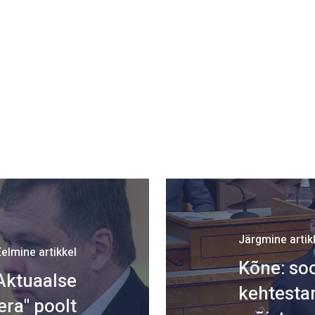
Järgmine artik
Eelmine artikkel
Kõne: so
Aktuaalse
kehtesta
ra" poolt