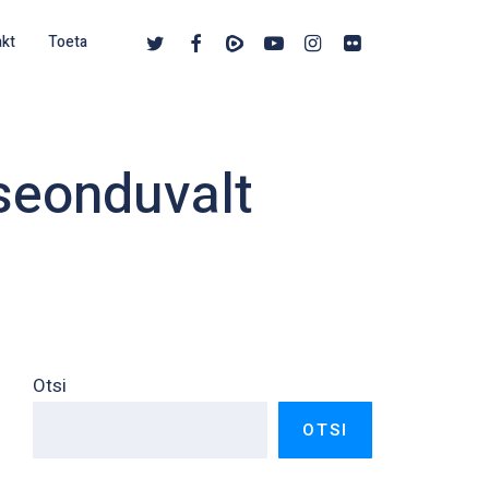
twitter
facebook
vimeo
youtube
instagram
flickr
akt
Toeta
 seonduvalt
Otsi
OTSI