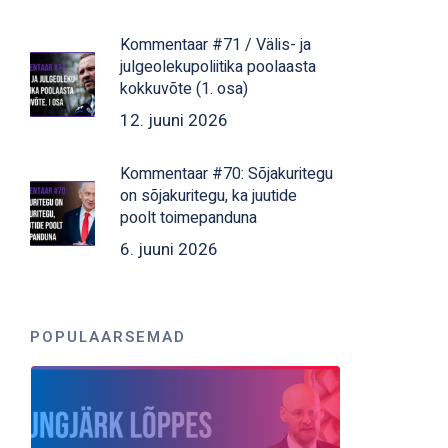
Kommentaar #71 / Välis- ja
julgeolekupoliitika poolaasta
kokkuvõte (1. osa)
12. juuni 2026
Kommentaar #70: Sõjakuritegu
on sõjakuritegu, ka juutide
poolt toimepanduna
6. juuni 2026
POPULAARSEMAD