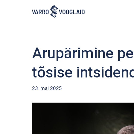
Skip
to
main
content
Arupärimine pe
tõsise intside
23. mai 2025