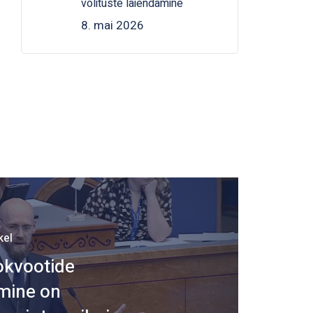
volituste laiendamine
8. mai 2026
kel
okvootide
mine on