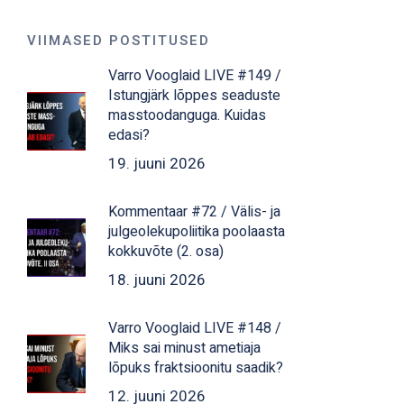
VIIMASED POSTITUSED
Varro Vooglaid LIVE #149 /
Istungjärk lõppes seaduste
masstoodanguga. Kuidas
edasi?
19. juuni 2026
Kommentaar #72 / Välis- ja
julgeolekupoliitika poolaasta
kokkuvõte (2. osa)
18. juuni 2026
Varro Vooglaid LIVE #148 /
Miks sai minust ametiaja
lõpuks fraktsioonitu saadik?
12. juuni 2026