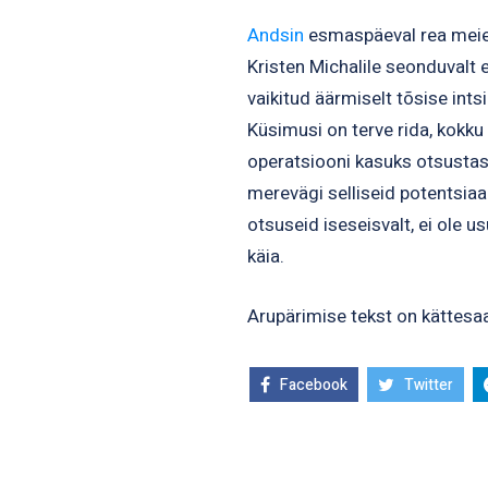
Andsin
esmaspäeval rea meie 
Kristen Michalile seonduvalt 
vaikitud äärmiselt tõsise int
Küsimusi on terve rida, kokku
operatsiooni kasuks otsustas 
merevägi selliseid potentsiaa
otsuseid iseseisvalt, ei ole us
käia.
Arupärimise tekst on kättes
Facebook
Twitter