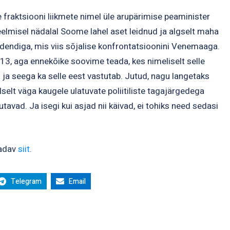
fraktsiooni liikmete nimel üle arupärimise peaminister
eelmisel nädalal Soome lahel aset leidnud ja algselt maha
sidendiga, mis viis sõjalise konfrontatsioonini Venemaaga.
 13, aga ennekõike soovime teada, kes nimeliselt selle
ja seega ka selle eest vastutab. Jutud, nagu langetaks
lselt väga kaugele ulatuvate poliitiliste tagajärgedega
utavad. Ja isegi kui asjad nii käivad, ei tohiks need sedasi
aadav
siit
.
Telegram
Email