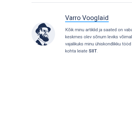
Varro Vooglaid
Kõik minu artiklid ja saated on vab
keskmes olev sõnum leviks võimaliku
vajalikuks minu ühiskondlikku tööd
kohta leiate
SIIT
.