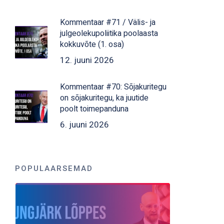
Kommentaar #71 / Välis- ja
julgeolekupoliitika poolaasta
kokkuvõte (1. osa)
12. juuni 2026
Kommentaar #70: Sõjakuritegu
on sõjakuritegu, ka juutide
poolt toimepanduna
6. juuni 2026
POPULAARSEMAD