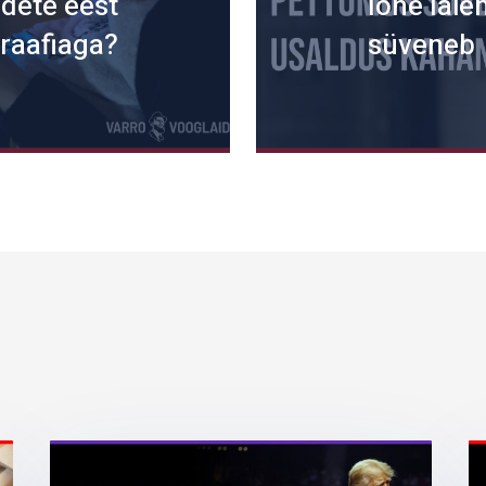
dete eest
lõhe lai
raafiaga?
süveneb