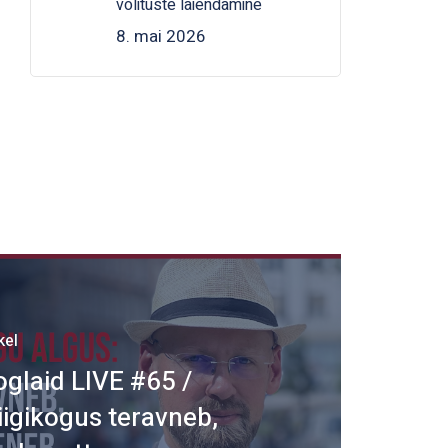
volituste laiendamine
8. mai 2026
kel
glaid LIVE #65 /
riigikogus teravneb,