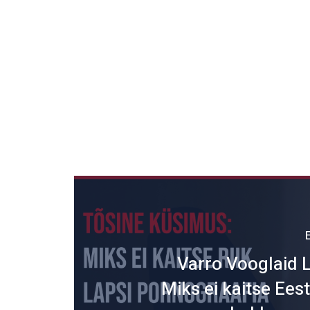
Varro Vooglaid 
Miks ei kaitse Eesti