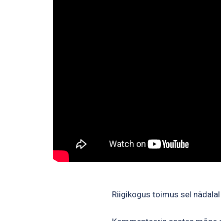
Riigikogus toimus sel nädalal 