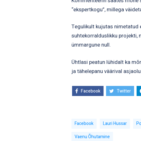
Kommenteerin saates mõne sõn
“ekspertkogu”, millega väideta
Tegulikult kujutas nimetatud 
suhtekorralduslikku projekti, 
ümmargune null.
Ühtlasi peatun lühidalt ka mõ
ja tähelepanu väärival asjaolu
Facebook
Twitter
Facebook
Lauri Hussar
Po
Vaenu Õhutamine