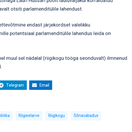
aga Lauri Hussari poolt lauluväljakul korraldatud
valt otsiti parlamenditülile lahendust.
ettevõtmine endast järjekordset valelikku
mille potentsiaal parlamenditülile lahendus leida on
nel muul sel nädalal (riigikogu tööga seonduvalt) ilmnenud
l.
Telegram
Email
liitika
Riigieelarve
Riigikogu
Sõnavabadus