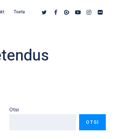
twitter
facebook
vimeo
youtube
instagram
flickr
akt
Toeta
etendus
Otsi
OTSI