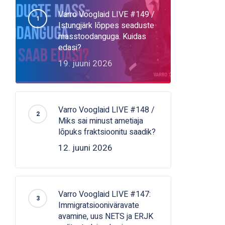
Varro Vooglaid LIVE #149 /
Istungjärk lõppes seaduste
masstoodanguga. Kuidas
edasi?
19. juuni 2026
Varro Vooglaid LIVE #148 /
Miks sai minust ametiaja
lõpuks fraktsioonitu saadik?
12. juuni 2026
Varro Vooglaid LIVE #147:
Immigratsiooniväravate
avamine, uus NETS ja ERJK