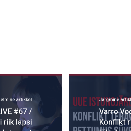
Eelmine artikkel
Järgmine artik
LIVE #67 /
Varro Voo
 riik lapsi
Konflikt 