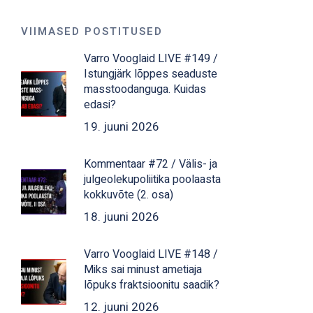
VIIMASED POSTITUSED
Varro Vooglaid LIVE #149 /
Istungjärk lõppes seaduste
masstoodanguga. Kuidas
edasi?
19. juuni 2026
Kommentaar #72 / Välis- ja
julgeolekupoliitika poolaasta
kokkuvõte (2. osa)
18. juuni 2026
Varro Vooglaid LIVE #148 /
Miks sai minust ametiaja
lõpuks fraktsioonitu saadik?
12. juuni 2026