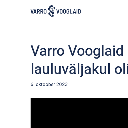
Skip
to
main
content
Varro Vooglaid
lauluväljakul ol
6. oktoober 2023