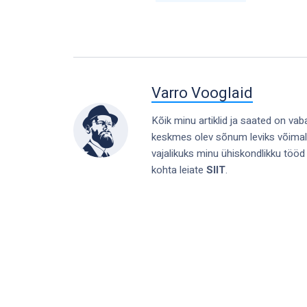
Varro Vooglaid
Kõik minu artiklid ja saated on vab
keskmes olev sõnum leviks võimaliku
vajalikuks minu ühiskondlikku tööd
kohta leiate
SIIT
.