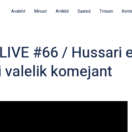
Avaleht
Minust
Artiklid
Saated
Trivium
Kont
 LIVE #66 / Hussari 
i valelik komejant