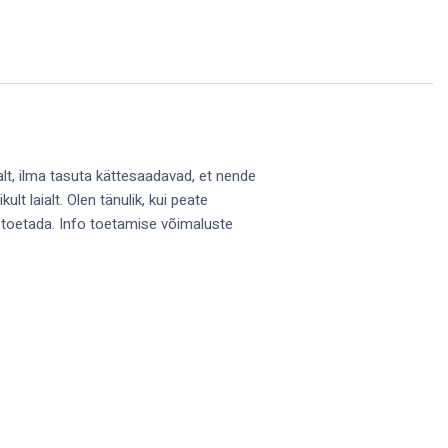
alt, ilma tasuta kättesaadavad, et nende
lt laialt. Olen tänulik, kui peate
 toetada. Info toetamise võimaluste