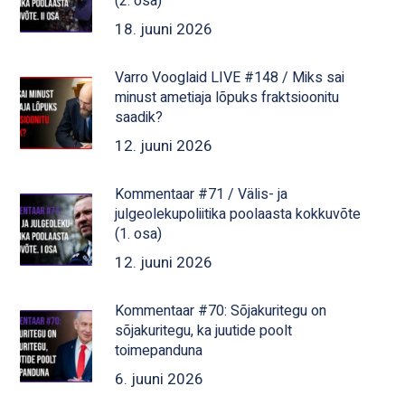
(2. osa)
18. juuni 2026
Varro Vooglaid LIVE #148 / Miks sai
minust ametiaja lõpuks fraktsioonitu
saadik?
12. juuni 2026
Kommentaar #71 / Välis- ja
julgeolekupoliitika poolaasta kokkuvõte
(1. osa)
12. juuni 2026
Kommentaar #70: Sõjakuritegu on
sõjakuritegu, ka juutide poolt
toimepanduna
6. juuni 2026