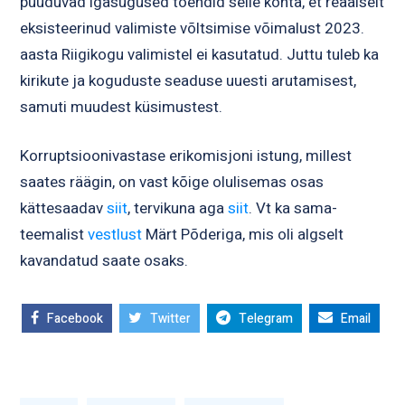
puuduvad igasugused tõendid selle kohta, et reaalselt
eksisteerinud valimiste võltsimise võimalust 2023.
aasta Riigikogu valimistel ei kasutatud. Juttu tuleb ka
kirikute ja koguduste seaduse uuesti arutamisest,
samuti muudest küsimustest.
Korruptsioonivastase erikomisjoni istung, millest
saates räägin, on vast kõige olulisemas osas
kättesaadav
siit
, tervikuna aga
siit
. Vt ka sama-
teemalist
vestlust
Märt Põderiga, mis oli algselt
kavandatud saate osaks.
Facebook
Twitter
Telegram
Email