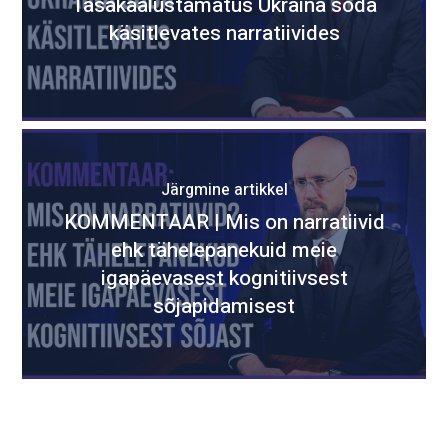
Tasakaalustamatus Ukraina sõda
käsitlevates narratiivides
Järgmine artikkel
KOMMENTAAR | Mis on narratiivid
ehk tähelepanekuid meie
igapäevasest kognitiivsest
sõjapidamisest