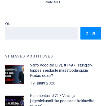
leiate
SIIT
.
Otsi
OTSI
VIIMASED POSTITUSED
Varro Vooglaid LIVE #149 / Istungjärk
lõppes seaduste masstoodanguga.
Kuidas edasi?
19. juuni 2026
Kommentaar #72 / Välis- ja
julgeolekupoliitika poolaasta kokkuvõte