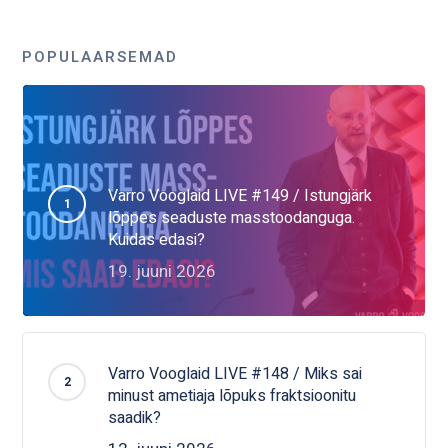
POPULAARSEMAD
Varro Vooglaid LIVE #149 / Istungjärk
lõppes seaduste masstoodanguga.
Kuidas edasi?
19. juuni 2026
Varro Vooglaid LIVE #148 / Miks sai
minust ametiaja lõpuks fraktsioonitu
saadik?