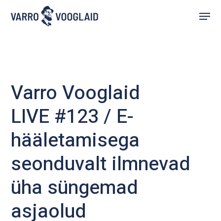
Skip
Menu
to
main
content
Varro Vooglaid
LIVE #123 / E-
hääletamisega
seonduvalt ilmnevad
üha süngemad
asjaolud