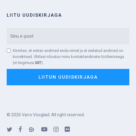
LIITU UUDISKIRJAGA
EMAIL
Kinnitan, et esitan andmed enda nimel ja et esitatud andmed on
TINGIMUSTEGA
korrektsed. Ühtlasi nõustun minu kontaktandmete töötlemisega
NÕUSTUMINE
(vt tingimusi
SIIT
).
© 2026 Varro Vooglaid. All right reserved.
twitter
facebook
vimeo
youtube
instagram
flickr