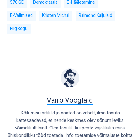
570 SE
Demokraatia
E-Hääletamine
E-Valimised
Kristen Michal
Raimond Kaljulaid
Riigikogu
Varro Vooglaid
Kõik minu artiklid ja saated on vabalt, ilma tasuta
kättesaadavad, et nende keskmes olev sõnum leviks
võimalikult laialt. Olen tänulik, kui peate vajalikuks minu
ühiskondlikku tööd toetada. Info toetamise võimaluste kohta