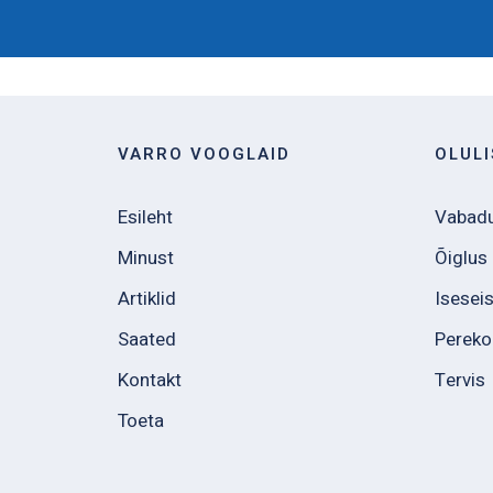
VARRO VOOGLAID
OLUL
Esileht
Vabad
Minust
Õiglus
Artiklid
Isesei
Saated
Perek
Kontakt
Tervis
Toeta