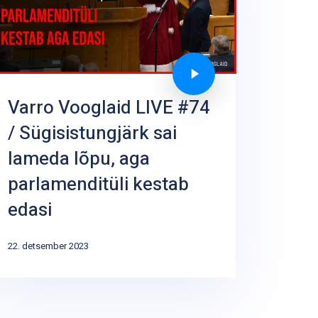
Varro Vooglaid LIVE #74
/ Sügisistungjärk sai
lameda lõpu, aga
parlamenditüli kestab
edasi
22. detsember 2023