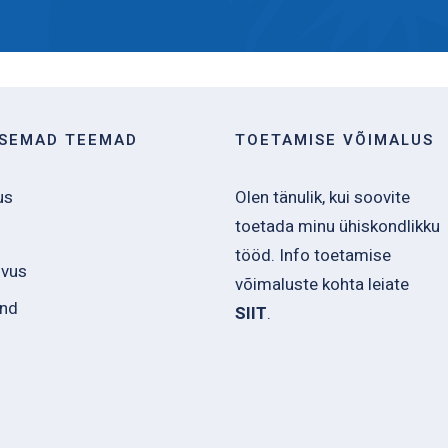
ISEMAD TEEMAD
TOETAMISE VÕIMALUS
us
Olen tänulik, kui soovite
toetada minu ühiskondlikku
tööd. Info toetamise
svus
võimaluste kohta leiate
ond
SIIT
.