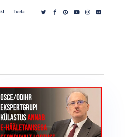
twitter
facebook
vimeo
youtube
instagram
flickr
akt
Toeta