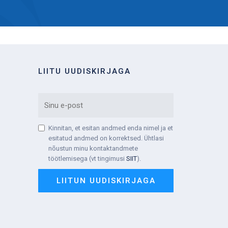
LIITU UUDISKIRJAGA
EMAIL
Kinnitan, et esitan andmed enda nimel ja et
TINGIMUSTEGA
esitatud andmed on korrektsed. Ühtlasi
NÕUSTUMINE
nõustun minu kontaktandmete
töötlemisega (vt tingimusi
SIIT
).