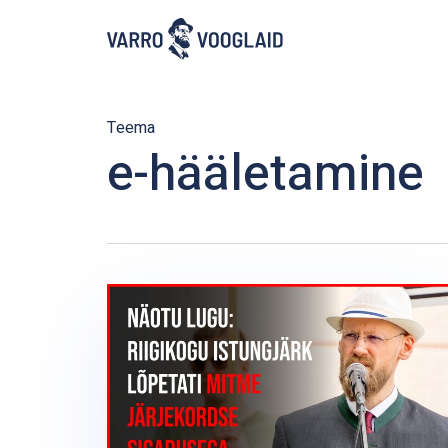
Skip
to
main
content
Teema
e-hääletamine