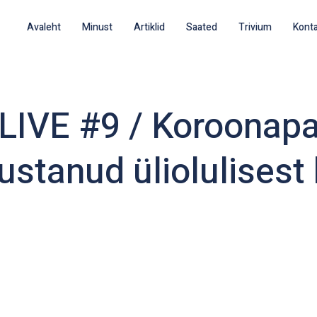
Avaleht
Minust
Artiklid
Saated
Trivium
Kont
 LIVE #9 / Koroonap
stanud üliolulisest