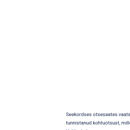
Seekordses otsesaates vaat
tunnistanud kohtuotsust, mil