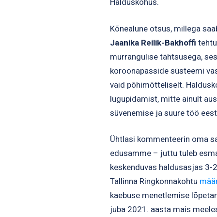
Halduskohus.
Kõnealune otsus, millega saab
Jaanika Reilik-Bakhoffi
teht
murrangulise tähtsusega, ses
koroonapasside süsteemi vast
vaid põhimõtteliselt. Haldus
lugupidamist, mitte ainult au
süvenemise ja suure töö eest,
Ühtlasi kommenteerin oma sa
edusamme – juttu tuleb esm
keskenduvas haldusasjas 3-
Tallinna Ringkonnakohtu
mää
kaebuse menetlemise lõpetami
juba 2021. aasta mais meelea