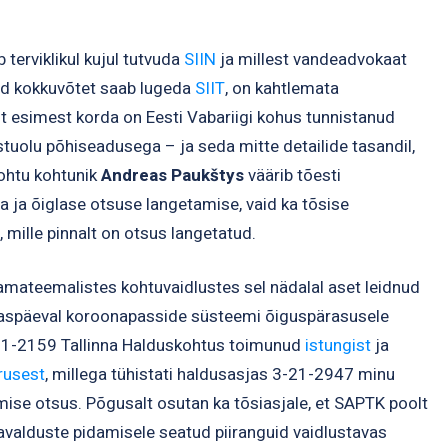
 terviklikul kujul tutvuda
SIIN
ja millest vandeadvokaat
ud kokkuvõtet saab lugeda
SIIT
, on kahtlemata
t esimest korda on Eesti Vabariigi kohus tunnistanud
uolu põhiseadusega – ja seda mitte detailide tasandil,
kohtu kohtunik
Andreas Paukštys
väärib tõesti
sa ja õiglase otsuse langetamise, vaid ka tõsise
 mille pinnalt on otsus langetatud.
mateemalistes kohtuvaidlustes sel nädalal aset leidnud
aspäeval koroonapasside süsteemi õiguspärasusele
21-2159 Tallinna Halduskohtus toimunud
istungist
ja
rusest
, millega tühistati haldusasjas 3-21-2947 minu
se otsus. Põgusalt osutan ka tõsiasjale, et SAPTK poolt
valduste pidamisele seatud piiranguid vaidlustavas