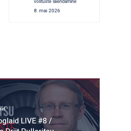
volituste laiendamine
8. mai 2026
kel
glaid LIVE #8 /