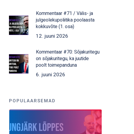
Kommentaar #71 / Välis- ja
julgeolekupoliitika poolaasta
kokkuvõte (1. osa)
12. juuni 2026
Kommentaar #70: Sõjakuritegu
on sõjakuritegu, ka juutide
poolt toimepanduna
6. juuni 2026
POPULAARSEMAD