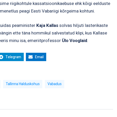
ime riigikohtule kassatsioonikaebuse ehk kõigi eelduste
menetlus peagi Eesti Vabariigi kõrgeima kohtuni.
 kuidas peaminister
Kaja Kallas
solvas hiljuti lasterikaste
ngin ette täna hommikul salvestatud klipi, kus Kallase
eris minu isa, emeriitprofessor
Ülo Vooglaid
.
Telegram
Email
Tallinna Halduskohus
Vabadus