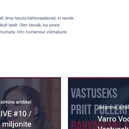
alt, ilma tasuta kättesaadavad, et nende
lt laialt. Olen tänulik, kui peate
 toetada. Info toetamise võimaluste
Eelmine artikkel
Järgmine artik
LIVE #10 /
Varro Voo
 miljonite