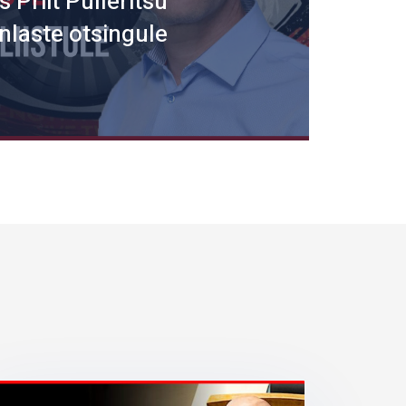
 Priit Pulleritsu
nlaste otsingule