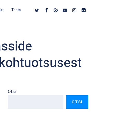
twitter
facebook
vimeo
youtube
instagram
flickr
akt
Toeta
asside
 kohtuotsusest
Otsi
OTSI