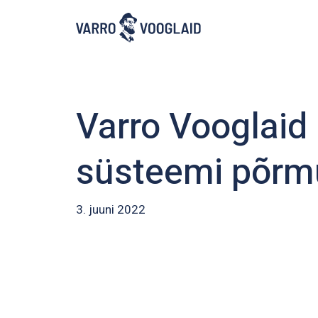
Skip
to
main
content
Varro Vooglaid
süsteemi põrmu
3. juuni 2022