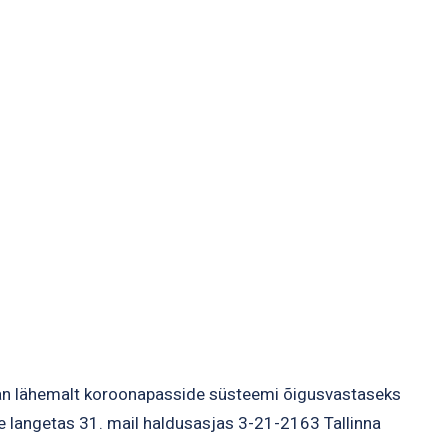
an lähemalt koroonapasside süsteemi õigusvastaseks
le langetas 31. mail haldusasjas 3-21-2163 Tallinna