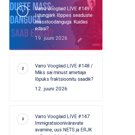
Varro Vooglaid LIVE #149 /
Istungjärk lõppes seaduste
masstoodanguga. Kuidas
edasi?
19. juuni 2026
Varro Vooglaid LIVE #148 /
Miks sai minust ametiaja
lõpuks fraktsioonitu saadik?
12. juuni 2026
Varro Vooglaid LIVE #147:
Immigratsiooniväravate
avamine, uus NETS ja ERJK