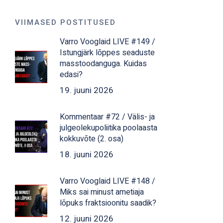
VIIMASED POSTITUSED
Varro Vooglaid LIVE #149 /
Istungjärk lõppes seaduste
masstoodanguga. Kuidas
edasi?
19. juuni 2026
Kommentaar #72 / Välis- ja
julgeolekupoliitika poolaasta
kokkuvõte (2. osa)
18. juuni 2026
Varro Vooglaid LIVE #148 /
Miks sai minust ametiaja
lõpuks fraktsioonitu saadik?
12. juuni 2026