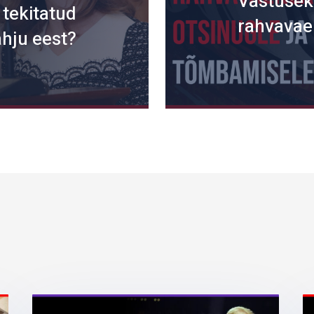
Vastuseks
 tekitatud
rahvavae
hju eest?