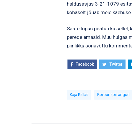
haldusasjas 3-21-1079 esitas
kohaselt jõuab meie kaebuse 
Saate lõpus peatun ka sellel,
perede emasid. Muu hulgas mä
piinlikku sõnavõttu kommente
Facebook
Twitter
Kaja Kallas
Koroonapiirangud