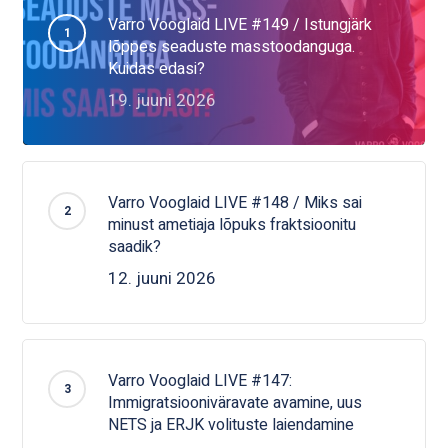
Varro Vooglaid LIVE #149 / Istungjärk
lõppes seaduste masstoodanguga.
Kuidas edasi?
19. juuni 2026
Varro Vooglaid LIVE #148 / Miks sai
minust ametiaja lõpuks fraktsioonitu
saadik?
12. juuni 2026
Varro Vooglaid LIVE #147:
Immigratsiooniväravate avamine, uus
NETS ja ERJK volituste laiendamine