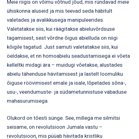
Meie riigis on võimu võtnud jõud, mis ründavad meie
ühiskonna aluseid ja mis teevad seda häbitult
valetades ja avalikkusega manipuleerides.
Valetatakse siis, kui räägitakse abieluvõrdsuse
tagamisest, sest võrdne õigus abielluda on niigi
kõigile tagatud. Just samuti valetatakse siis, kui
öeldakse, et nn homoabielu seadustamisega ei võeta
kelleltki midagi ära – muidugi võetakse, alustades
abielu tähenduse hävitamisest ja lastelt loomuliku
õiguse röövimisest emale ja isale, lõpetades sõna-,
usu-, veendumuste- ja südametunnistuse vabaduse
mahasurumisega.
Olukord on tõesti sünge. See, millega me silmitsi
seisame, on revolutsioon Jumala vastu –
revolutsioon, mis püüab hävitada kristliku