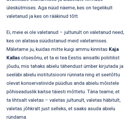
üleskütmises. Aga nüüd näeme, kes on tegelikult
valetanud ja kes on rääkinud tõtt.
Ei, meie ei ole valetanud – jultunult on valetanud need,
kes on alatasa süüdistanud meid valetamises.
Mäletame ju, kuidas mitte kuigi ammu kinnitas
Kaja
Kallas
otsesõnu, et ta ei tea Eestis ainsatki poliitilist
jõudu, mis tahaks abielu tähendust ümber kirjutada ja
seeläbi abielu institutsiooni rünnata ning et seetõttu
olevat konservatiivide püüdlus anda abielu mõistele
põhiseaduslik kaitse täiesti mõttetu. Täna teame, et
ta lihtsalt valetas – valetas jultunult, valetas häbitult,
valetas jõhkralt just selleks, et saaks asuda abielu
ründama.