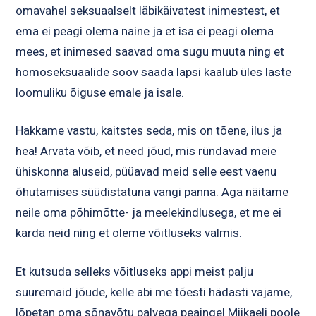
omavahel seksuaalselt läbikäivatest inimestest, et
ema ei peagi olema naine ja et isa ei peagi olema
mees, et inimesed saavad oma sugu muuta ning et
homoseksuaalide soov saada lapsi kaalub üles laste
loomuliku õiguse emale ja isale.
Hakkame vastu, kaitstes seda, mis on tõene, ilus ja
hea! Arvata võib, et need jõud, mis ründavad meie
ühiskonna aluseid, püüavad meid selle eest vaenu
õhutamises süüdistatuna vangi panna. Aga näitame
neile oma põhimõtte- ja meelekindlusega, et me ei
karda neid ning et oleme võitluseks valmis.
Et kutsuda selleks võitluseks appi meist palju
suuremaid jõude, kelle abi me tõesti hädasti vajame,
lõpetan oma sõnavõtu palvega peaingel Miikaeli poole