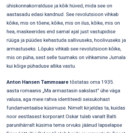
ühiskonnakorralduse ja kõik hüved, mida see on
aastasadu edasi kandnud. See revolutsioon vihkab
kõike, mis on tõene, kõike, mis on ilus, kõike, mis on
hea, maskeerides end samal ajal just vastupidise
rüüga ja püüdes kehastuda sallivuseks, hoolivuseks ja
armastuseks. Lõpuks vihkab see revolutsioon kõike,
mis on püha, sest selle tuumaks on vihkamine Jumala
kui kõige pühaduse allika vastu.
Anton Hansen Tammsaare
tõstatas oma 1935.
aasta romaanis „Ma armastasin sakslast” ühe väga
valusa, aga meie rahva identiteedi seisukohast
fundamentaalse küsimuse. Nimelt kirjeldas ta, kuidas
noor eestlasest korporant Oskar tuleb vanalt Balti
parunihärralt küsima tema orvuks jäänud lapselapse