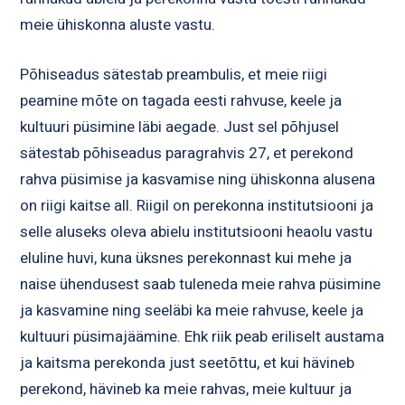
meie ühiskonna aluste vastu.
Põhiseadus sätestab preambulis, et meie riigi
peamine mõte on tagada eesti rahvuse, keele ja
kultuuri püsimine läbi aegade. Just sel põhjusel
sätestab põhiseadus paragrahvis 27, et perekond
rahva püsimise ja kasvamise ning ühiskonna alusena
on riigi kaitse all. Riigil on perekonna institutsiooni ja
selle aluseks oleva abielu institutsiooni heaolu vastu
eluline huvi, kuna üksnes perekonnast kui mehe ja
naise ühendusest saab tuleneda meie rahva püsimine
ja kasvamine ning seeläbi ka meie rahvuse, keele ja
kultuuri püsimajäämine. Ehk riik peab eriliselt austama
ja kaitsma perekonda just seetõttu, et kui hävineb
perekond, hävineb ka meie rahvas, meie kultuur ja