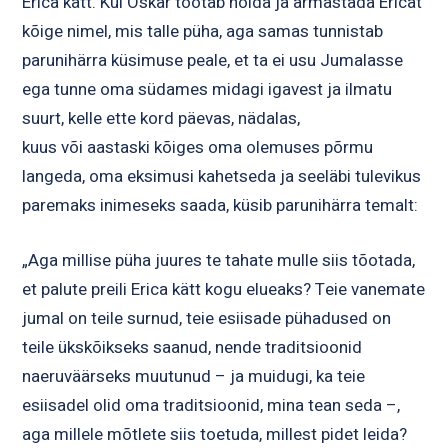
Erica kätt. Kui Oskar tõotab hoida ja armastada Ericat
kõige nimel, mis talle püha, aga samas tunnistab
parunihärra küsimuse peale, et ta ei usu Jumalasse
ega tunne oma südames midagi igavest ja ilmatu
suurt, kelle ette kord päevas, nädalas,
kuus või aastaski kõiges oma olemuses põrmu
langeda, oma eksimusi kahetseda ja seeläbi tulevikus
paremaks inimeseks saada, küsib parunihärra temalt:
„Aga millise püha juures te tahate mulle siis tõotada,
et palute preili Erica kätt kogu elueaks? Teie vanemate
jumal on teile surnud, teie esiisade pühadused on
teile ükskõikseks saanud, nende traditsioonid
naeruväärseks muutunud – ja muidugi, ka teie
esiisadel olid oma traditsioonid, mina tean seda –,
aga millele mõtlete siis toetuda, millest pidet leida?