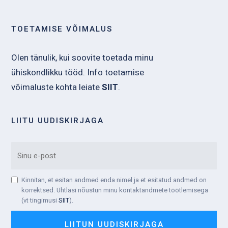
TOETAMISE VÕIMALUS
Olen tänulik, kui soovite toetada minu
ühiskondlikku tööd. Info toetamise
võimaluste kohta leiate
SIIT
.
LIITU UUDISKIRJAGA
EMAIL
Kinnitan, et esitan andmed enda nimel ja et esitatud andmed on
TINGIMUSTEGA
korrektsed. Ühtlasi nõustun minu kontaktandmete töötlemisega
NÕUSTUMINE
(vt tingimusi
SIIT
).