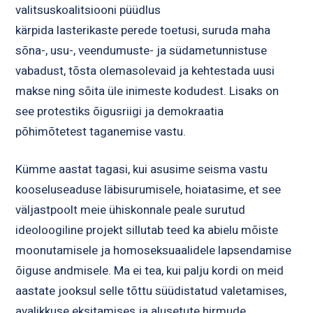
valitsuskoalitsiooni püüdlus
kärpida lasterikaste perede toetusi, suruda maha
sõna-, usu-, veendumuste- ja südametunnistuse
vabadust, tõsta olemasolevaid ja kehtestada uusi
makse ning sõita üle inimeste kodudest. Lisaks on
see protestiks õigusriigi ja demokraatia
põhimõtetest taganemise vastu.
Kümme aastat tagasi, kui asusime seisma vastu
kooseluseaduse läbisurumisele, hoiatasime, et see
väljastpoolt meie ühiskonnale peale surutud
ideoloogiline projekt sillutab teed ka abielu mõiste
moonutamisele ja homoseksuaalidele lapsendamise
õiguse andmisele. Ma ei tea, kui palju kordi on meid
aastate jooksul selle tõttu süüdistatud valetamises,
avalikkuse eksitamises ja alusetute hirmude