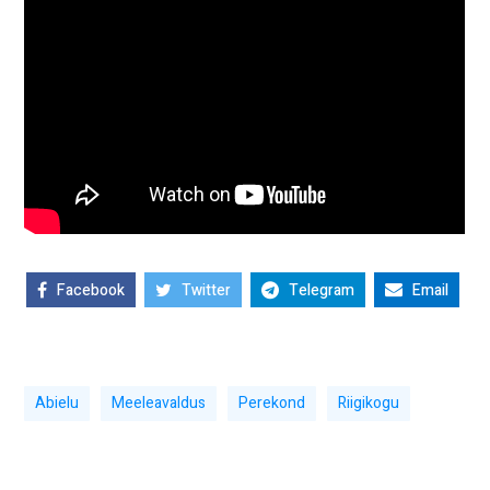
Facebook
Twitter
Telegram
Email
Abielu
Meeleavaldus
Perekond
Riigikogu