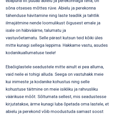
ebapüha liit püüab abielu ja perekonnaga teha, on
sõna otseses mõttes rüve. Abielu ja perekonna
tähenduse hävitamine ning laste teadlik ja tahtlik
ilmajätmine nende loomulikust õigusest emale ja
isale on häbiväärne, talumatu ja
vastuvõetamatu. Selle pärast kutsun teid kõiki üles
mitte kunagi sellega leppima. Hakkame vastu, asudes
kodanikuallumatuse teele!
Ebaõiglastele seadustele mitte ainult ei pea alluma,
vaid neile ei tohigi alluda. Seega on vastuhakk meie
kui inimeste ja kodanike kohustus ning selle
kohustuse täitmine on meie isikliku ja rahvusliku
väärikuse mõõt. Sõltumata sellest, mis seadustesse
kirjutatakse, ärme kunagi luba õpetada oma lastele, et
abielu ja perekond võib moodustuda samast soost