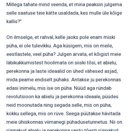
Millega tahate mind veenda, et mina peaksin julgema
selle saatuse teie kätte usaldada, kes mulle üle kõige
kallis?”
On ilmselge, et rahval, kelle jaoks pole enam miski
püha, ei ole tulevikku. Aga küsigem, mis on meile,
eestlastele, veel püha? Julgen arvata, et kõigist meie
läbikukkumistest hoolimata on siiski tõsi, et abielu,
perekonna ja laste ideaalid on ühed vähesed asjad,
mida peame endiselt pühaks. Antakse ju perekonnas
edasi inimelu, mis ise on püha. Nüüd aga ründab
revolutsioon ka abielu ja perekonna ideaale, püüdes
neid moonutada ning segada selle, mis on püha,
kokku sellega, mis on rüve. Seega püütakse hävitada
meie ühiskonnas viimanegi pühadusetunnetus. Nii on
rünnakud abielu ja perekonna vastu tõesti rünnakud