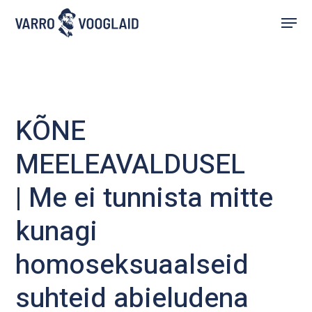
Skip
Menu
to
main
content
KÕNE
MEELEAVALDUSEL
| Me ei tunnista mitte
kunagi
homoseksuaalseid
suhteid abieludena