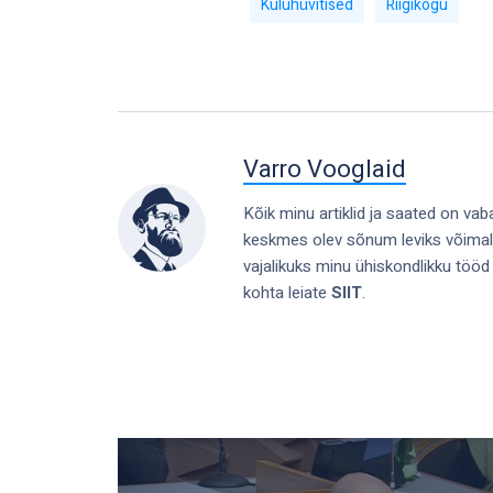
Kuluhüvitised
Riigikogu
Varro Vooglaid
Kõik minu artiklid ja saated on vab
keskmes olev sõnum leviks võimaliku
vajalikuks minu ühiskondlikku tööd
kohta leiate
SIIT
.