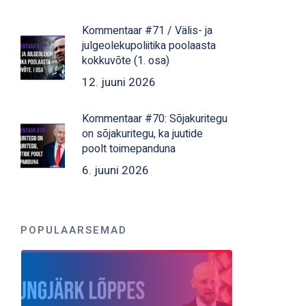
Kommentaar #71 / Välis- ja
julgeolekupoliitika poolaasta
kokkuvõte (1. osa)
12. juuni 2026
Kommentaar #70: Sõjakuritegu
on sõjakuritegu, ka juutide
poolt toimepanduna
6. juuni 2026
POPULAARSEMAD