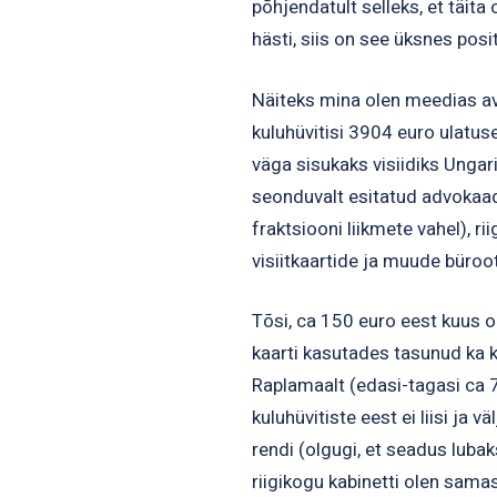
põhjendatult selleks, et täita
hästi, siis on see üksnes posi
Näiteks mina olen meedias av
kuluhüvitisi 3904 euro ulatus
väga sisukaks visiidiks Ungar
seonduvalt esitatud advokaad
fraktsiooni liikmete vahel), 
visiitkaartide ja muude büro
Tõsi, ca 150 euro eest kuus ol
kaarti kasutades tasunud ka 
Raplamaalt (edasi-tagasi ca 
kuluhüvitiste eest ei liisi ja v
rendi (olgugi, et seadus luba
riigikogu kabinetti olen sama