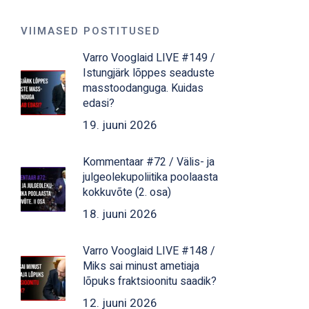
VIIMASED POSTITUSED
Varro Vooglaid LIVE #149 /
Istungjärk lõppes seaduste
masstoodanguga. Kuidas
edasi?
19. juuni 2026
Kommentaar #72 / Välis- ja
julgeolekupoliitika poolaasta
kokkuvõte (2. osa)
18. juuni 2026
Varro Vooglaid LIVE #148 /
Miks sai minust ametiaja
lõpuks fraktsioonitu saadik?
12. juuni 2026