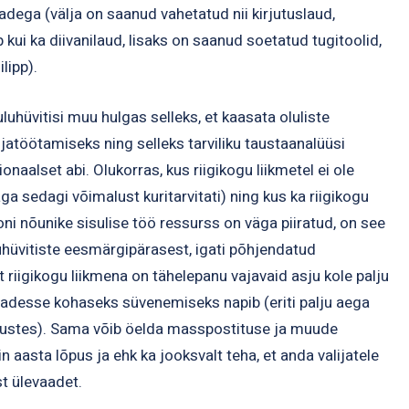
adega (välja on saanud vahetatud nii kirjutuslaud,
p kui ka diivanilaud, lisaks on saanud soetatud tugitoolid,
lipp).
luhüvitisi muu hulgas selleks, et kaasata oluliste
ljatöötamiseks ning selleks tarviliku taustaanalüüsi
naalset abi. Olukorras, kus riigikogu liikmetel ei ole
ga sedagi võimalust kuritarvitati) ning kus ka riigikogu
oni nõunike sisulise töö ressurss on väga piiratud, on see
uhüvitiste eesmärgipärasest, igati põhjendatud
riigikogu liikmena on tähelepanu vajavaid asju kole palju
sjadesse kohaseks süvenemiseks napib (eriti palju aega
mustes). Sama võib öelda masspostituse ja muude
in aasta lõpus ja ehk ka jooksvalt teha, et anda valijatele
st ülevaadet.