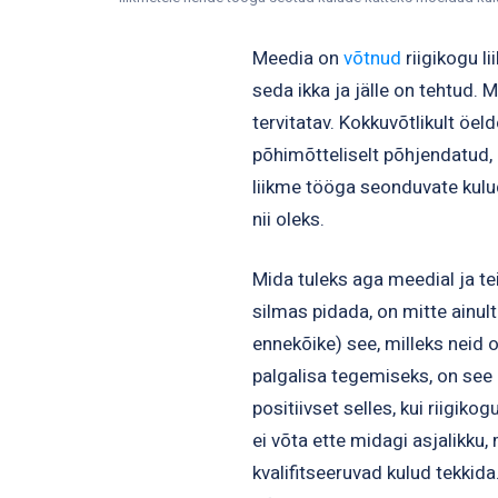
Meedia on
võtnud
riigikogu l
seda ikka ja jälle on tehtud. 
tervitatav. Kokkuvõtlikult öe
põhimõtteliselt põhjendatud, 
liikme tööga seonduvate kulude
nii oleks.
Mida tuleks aga meedial ja tei
silmas pidada, on mitte ainult 
ennekõike) see, milleks neid 
palgalisa tegemiseks, on see
positiivset selles, kui riigiko
ei võta ette midagi asjalikku
kvalifitseeruvad kulud tekkida.