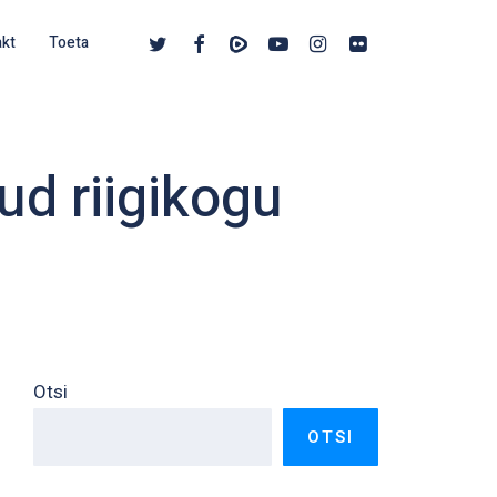
twitter
facebook
vimeo
youtube
instagram
flickr
akt
Toeta
d riigikogu
Otsi
OTSI