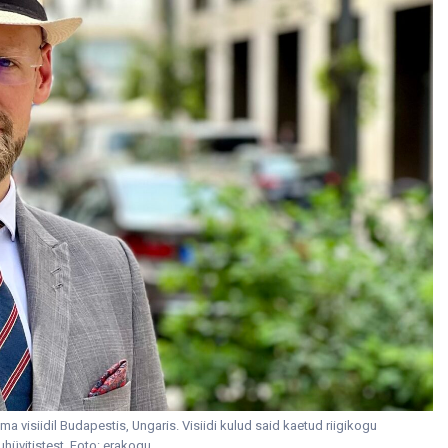
 visiidil Budapestis, Ungaris. Visiidi kulud said kaetud riigikogu
hüvitistest. Foto: erakogu