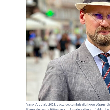
Varro Vooglaid 2023. aasta septembris riigikogu sõprusrühma
liikmetele nende tööga seotud kulude katteks mõeldud kulu