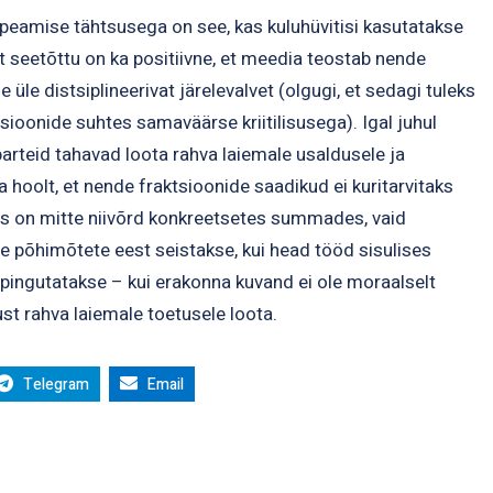
 peamise tähtsusega on see, kas kuluhüvitisi kasutatakse
t seetõttu on ka positiivne, et meedia teostab nende
le distsiplineerivat järelevalvet (olgugi, et sedagi tuleks
sioonide suhtes samaväärse kriitilisusega). Igal juhul
parteid tahavad loota rahva laiemale usaldusele ja
hoolt, et nende fraktsioonide saadikud ei kuritarvitaks
 on mitte niivõrd konkreetsetes summades, vaid
e põhimõtete eest seistakse, kui head tööd sisulises
u pingutatakse – kui erakonna kuvand ei ole moraalselt
ust rahva laiemale toetusele loota.
Telegram
Email