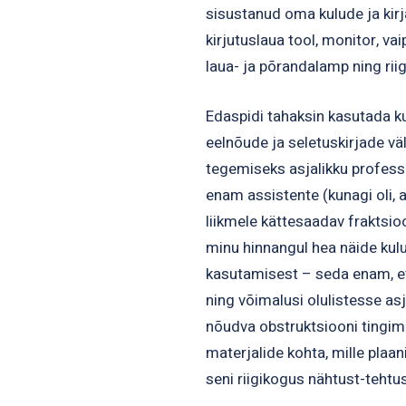
sisustanud oma kulude ja kirj
kirjutuslaua tool, monitor, vai
laua- ja põrandalamp ning riigi
Edaspidi tahaksin kasutada ku
eelnõude ja seletuskirjade vä
tegemiseks asjalikku professio
enam assistente (kunagi oli, a
liikmele kättesaadav fraktsio
minu hinnangul hea näide kul
kasutamisest – seda enam, et 
ning võimalusi olulistesse a
nõudva obstruktsiooni tingi
materjalide kohta, mille plaan
seni riigikogus nähtust-tehtu