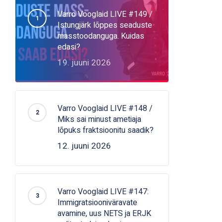
Varro Vooglaid LIVE #149 /
Istungjärk lõppes seaduste
masstoodanguga. Kuidas
edasi?
19. juuni 2026
Varro Vooglaid LIVE #148 /
Miks sai minust ametiaja
lõpuks fraktsioonitu saadik?
12. juuni 2026
Varro Vooglaid LIVE #147:
Immigratsiooniväravate
avamine, uus NETS ja ERJK