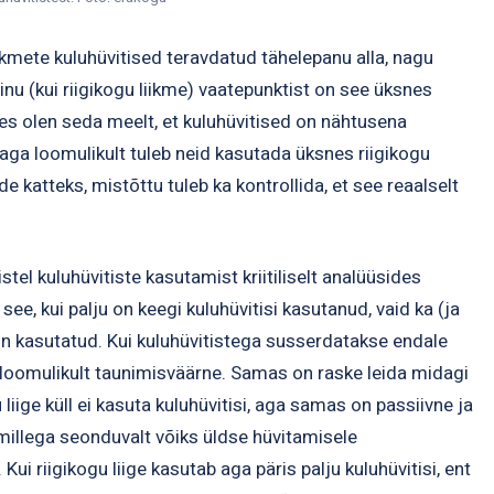
iikmete kuluhüvitised teravdatud tähelepanu alla, nagu
Minu (kui riigikogu liikme) vaatepunktist on see üksnes
ldes olen seda meelt, et kuluhüvitised on nähtusena
aga loomulikult tuleb neid kasutada üksnes riigikogu
 katteks, mistõttu tuleb ka kontrollida, et see reaalselt
stel kuluhüvitiste kasutamist kriitiliselt analüüsides
see, kui palju on keegi kuluhüvitisi kasutanud, vaid ka (ja
on kasutatud. Kui kuluhüvitistega susserdatakse endale
 loomulikult taunimisväärne. Samas on raske leida midagi
gu liige küll ei kasuta kuluhüvitisi, aga samas on passiivne ja
, millega seonduvalt võiks üldse hüvitamisele
 Kui riigikogu liige kasutab aga päris palju kuluhüvitisi, ent