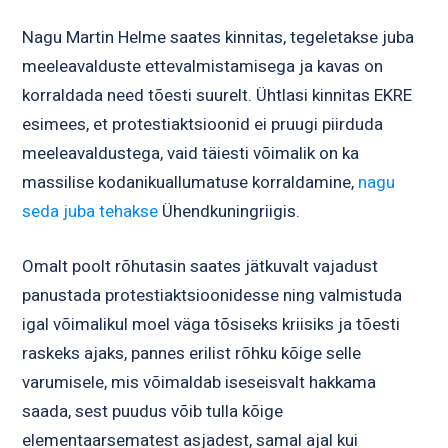
Nagu Martin Helme saates kinnitas, tegeletakse juba
meeleavalduste ettevalmistamisega ja kavas on
korraldada need tõesti suurelt. Ühtlasi kinnitas EKRE
esimees, et protestiaktsioonid ei pruugi piirduda
meeleavaldustega, vaid täiesti võimalik on ka
massilise kodanikuallumatuse korraldamine,
nagu
seda juba tehakse
Ühendkuningriigis.
Omalt poolt rõhutasin saates jätkuvalt vajadust
panustada protestiaktsioonidesse ning valmistuda
igal võimalikul moel väga tõsiseks kriisiks ja tõesti
raskeks ajaks, pannes erilist rõhku kõige selle
varumisele, mis võimaldab iseseisvalt hakkama
saada, sest puudus võib tulla kõige
elementaarsematest asjadest, samal ajal kui