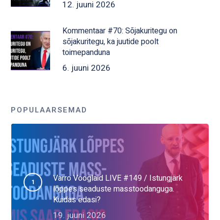
12. juuni 2026
Kommentaar #70: Sõjakuritegu on
sõjakuritegu, ka juutide poolt
toimepanduna
6. juuni 2026
POPULAARSEMAD
Varro Vooglaid LIVE #149 / Istungjärk
lõppes seaduste masstoodanguga.
Kuidas edasi?
19. juuni 2026