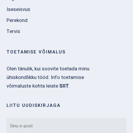
Iseseisvus
Perekond
Tervis
TOETAMISE VÕIMALUS
Olen tänulik, kui soovite toetada minu
ühiskondlikku tööd. Info toetamise
võimaluste kohta leiate
SIIT
.
LIITU UUDISKIRJAGA
EMAIL